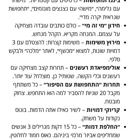
בינגו תחפושות
– כרטיסים עם קטגוריות: ״מישהו
עם גלימה״, ״מישהי עם נצנצים מוגזמים״, ״תחפושת
שנראית יקרה מדי״.
חידון ״מי זה מי״
– כולם כותבים עובדה מצחיקה
על עצמם. המנחה מקריא. הקהל מנחש.
מירוץ משימות
– משימות קצרות: להצטלם עם 3
דמויות שונות, למצוא ״מכשף״, לאתר ״מלכה״ ולבקש
סלפי.
אולימפיאדת רעשנים
– תחרות קצב מצחיקה עם
רעשנים וכלי הקשה. שטותי? כן. מוצלח? עוד יותר.
תחרות ״התחפושת עם הסיפור״
– כל משתתף
מקבל 20 שניות להסביר למה הוא התחפש. צחוק
מובטח.
קריוקי דמויות
– לשיר כאילו אתה הדמות. בונוס
נקודות על משחק.
״החלפת דמות״
– כל 15 דקות מגרילים 3 אנשים
שמחליפים אביזר מרכזי ביניהם. כאוס חמוד לחלוטין.