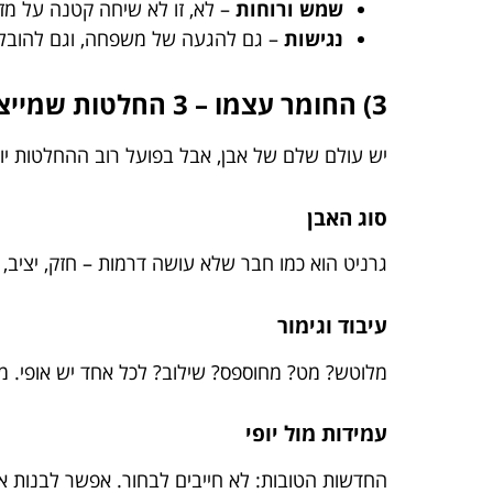
שמש ורוחות
– לא, זו לא שיחה קטנה על מזג 
נגישות
– גם להגעה של משפחה, וגם להובל
3) החומר עצמו – 3 החלטות שמייצרות 80% מהתוצאה
יש עולם שלם של אבן, אבל בפועל רוב ההחלטות יוש
סוג האבן
גרניט הוא כמו חבר שלא עושה דרמות – חזק, יציב, 
עיבוד וגימור
מלוטש? מט? מחוספס? שילוב? לכל אחד יש אופי. מלוט
עמידות מול יופי
החדשות הטובות: לא חייבים לבחור. אפשר לבנות א