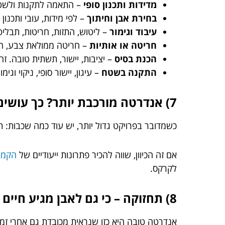
מדידות ותכנון סופי
– התאמה לתקנות ולשטח
בחירת אבן וחיתוך
– לפי מידות, עובי ותכנון 
עיבוד וגימור
– ליטוש, התזות, חריטות, תבליט
חריטה או אותיות
– חריטה ממולאת צבע, חרי
הכנת בסיס
– יציבות, יישור, תשתית טובה. 
התקנה בשטח
– עיגון, יישור סופי, ניקוי וגימו
7) אנדרטה מורכבת יותר? כך עושים את זה חכם
כשמדובר בפרויקט גדול יותר, יש עוד כמה שכבות: ת
אם זה הכיוון, שווה להכיר פתרונות ייעודיים של
הקמת
לקרקס.
8) תחזוקה – כי גם לאבן מגיע חיים קלים
אנדרטה טובה היא כזו שנראית מכובדת גם אחרי זמן.