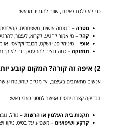
כדי לא ללכת לאיבוד, שווה להגדיר מראש:
מטרה
– הנצחה אישית, משפחתית, קהילתית, או 
קהל
– מי אמור להגיע, לקרוא, לעצור, להרגיש
אופי
– מינימליסטי ושקט, מכובד וקלאסי, או 
תחזוקה
– כמה רוצים להתעסק בזה לאורך זמן 
2) איפה זה קורה? המקום קובע יותר ממה שנדמה
אנשים מתאהבים בעיצוב, ואז מגלים שהשטח עושה ל
בבדיקה קצרה יחסית אפשר לחסוך כאבי ראש:
תקנות בית העלמין או הרשות
– גודל, גובה
קרקע ושיפועים
– משפיע על בסיס, ניקוז ויצ